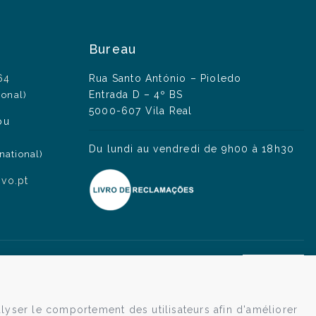
Bureau
64
Rua Santo António – Pioledo
Entrada D – 4º BS
ional)
5000-607 Vila Real
ou
Du lundi au vendredi de 9h00 à 18h30
national)
ivo.pt
lyser le comportement des utilisateurs afin d'améliorer