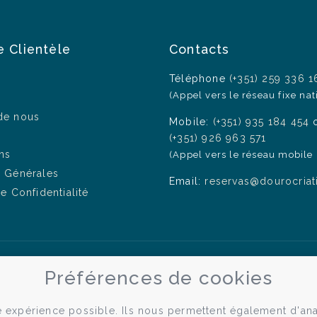
e Clientèle
Contacts
Téléphone
(+351) 259 336 1
(Appel vers le réseau fixe nat
de nous
Mobile:
(+351) 935 184 454
(+351) 926 963 571
ns
(Appel vers le réseau mobile 
s Générales
Email:
reservas@dourocriat
de Confidentialité
Préférences de cookies
re expérience possible. Ils nous permettent également d'ana