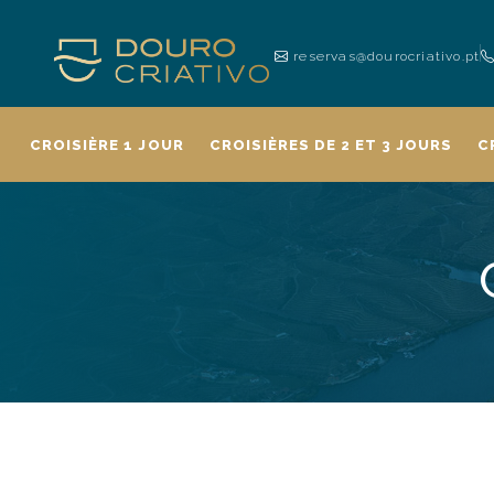
reservas@dourocriativo.pt
CROISIÈRE 1 JOUR
CROISIÈRES DE 2 ET 3 JOURS
C