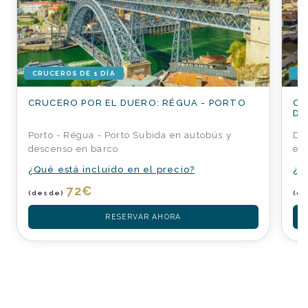
CRUCEROS DE 1 DÍA
CR
CRUCERO POR EL DUERO: RÉGUA - PORTO
CR
DE
Porto - Régua - Porto Subida en autobús y
De
descenso en barco
en
¿Qué está incluido en el precio?
¿Q
72
€
(desde)
(d
RESERVAR AHORA