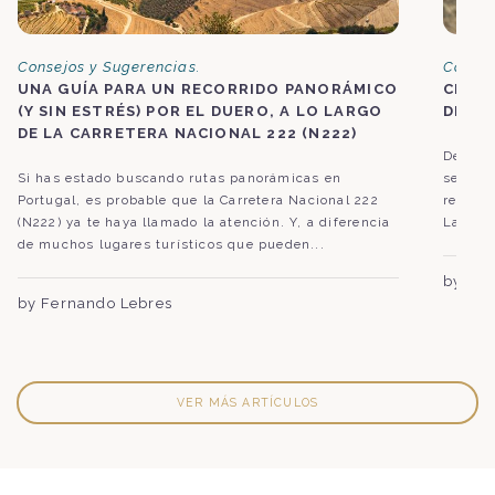
Consejos y Sugerencias.
Consej
UNA GUÍA PARA UN RECORRIDO PANORÁMICO
CRUC
(Y SIN ESTRÉS) POR EL DUERO, A LO LARGO
DE VI
DE LA CARRETERA NACIONAL 222 (N222)
Descubr
Si has estado buscando rutas panorámicas en
seguido
Portugal, es probable que la Carretera Nacional 222
región,
(N222) ya te haya llamado la atención. Y, a diferencia
La expe
de muchos lugares turísticos que pueden...
by Joã
by Fernando Lebres
VER MÁS ARTÍCULOS