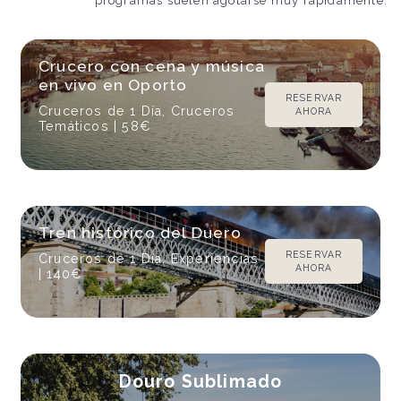
programas suelen agotarse muy rápidamente.
Crucero con cena y música
en vivo en Oporto
RESERVAR
Cruceros de 1 Día, Cruceros
AHORA
Temáticos
| 58€
Tren histórico del Duero
RESERVAR
Cruceros de 1 Día, Experiencias
AHORA
| 140€
Douro Sublimado