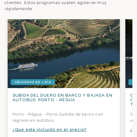
clientes. Estos programas suelen agotarse muy
rápidamente.
CRUCEROS DE 1 DÍA
CR
SUBIDA DEL DUERO EN BARCO Y BAJADA EN
CR
AUTOBÚS: PORTO - RÉGUA
CO
TR
Porto - Régua - Porto Subida de barco con
Sub
regreso en autobús
una
¿Qué está incluido en el precio?
¿Q