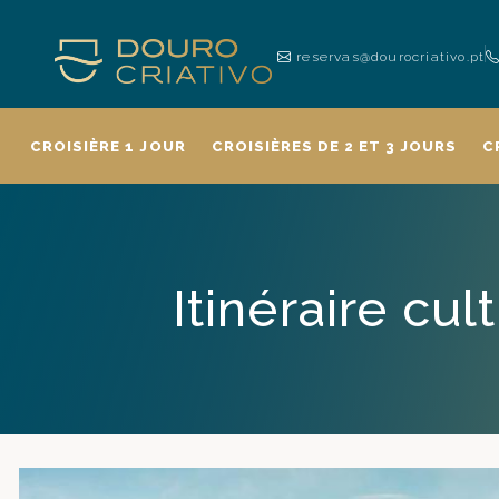
reservas@dourocriativo.pt
CROISIÈRE 1 JOUR
CROISIÈRES DE 2 ET 3 JOURS
C
Itinéraire cu