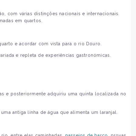
 com várias distinções nacionais e internacionais.
rmadas em quartos.
uarto e acordar com vista para o rio Douro.
riada e repleta de experiências gastronómicas.
as e posteriormente adquiriu uma quinta localizada no
uma antiga linha de água que alimenta um laranjal.
 rio, entre elas caminhadas,
passeios de barco
, provas