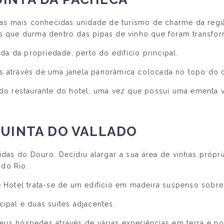
 mais conhecidas unidade de turismo de charme da região,
os que durma dentro das pipas de vinho que foram transfo
a da propriedade, perto do edifício principal.
s através de uma janela panorâmica colocada no topo do q
 restaurante do hotel, uma vez que possui uma ementa va
QUINTA DO VALLADO
das do Douro. Decidiu alargar a sua área de vinhas própri
 do Rio.
e Hotel trata-se de um edifício em madeira suspenso sobre 
ipal e duas suítes adjacentes.
eus hóspedes através de várias experiências em terra e no