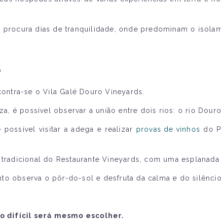
m procura dias de tranquilidade, onde predominam o isolam
S
ntra-se o Vila Galé Douro Vineyards.
 é possível observar a união entre dois rios: o rio Douro
 possível visitar a adega e realizar
provas de vinhos
do P
adicional do Restaurante Vineyards, com uma esplanada q
to observa o pôr-do-sol e desfruta da calma e do silênci
 o difícil será mesmo escolher.