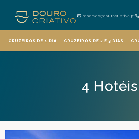
reservas@dourocriativo.pt
CRUZEIROS DE 1 DIA
CRUZEIROS DE 2 E 3 DIAS
CR
4 Hotéi