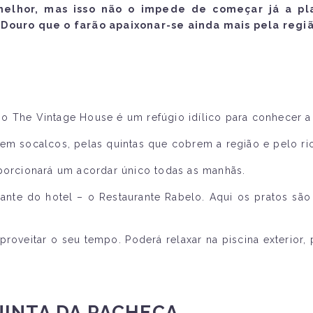
lhor, mas isso não o impede de começar já a plan
Douro que o farão apaixonar-se ainda mais pela regiã
o The Vintage House é um refúgio idílico para conhecer a 
 em socalcos, pelas quintas que cobrem a região e pelo ri
oporcionará um acordar único todas as manhãs.
nte do hotel – o Restaurante Rabelo. Aqui os pratos sã
proveitar o seu tempo. Poderá relaxar na piscina exterior,
UINTA DA PACHECA