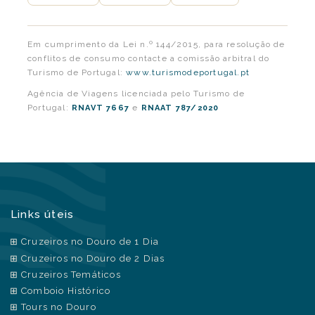
Em cumprimento da Lei n.º 144/2015, para resolução de
conflitos de consumo contacte a comissão arbitral do
Turismo de Portugal:
www.turismodeportugal.pt
Agência de Viagens licenciada pelo Turismo de
Portugal:
e
RNAVT 7667
RNAAT 787/2020
Links úteis
Cruzeiros no Douro de 1 Dia
Cruzeiros no Douro de 2 Dias
Cruzeiros Temáticos
Comboio Histórico
Tours no Douro