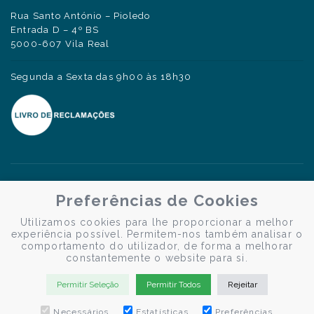
Rua Santo António – Pioledo
Entrada D – 4º BS
5000-607 Vila Real
Segunda a Sexta das 9h00 às 18h30
Preferências de Cookies
Utilizamos cookies para lhe proporcionar a melhor
experiência possível. Permitem-nos também analisar o
comportamento do utilizador, de forma a melhorar
constantemente o website para si.
Permitir Seleção
Permitir Todos
Rejeitar
Necessários
Estatísticas
Preferências