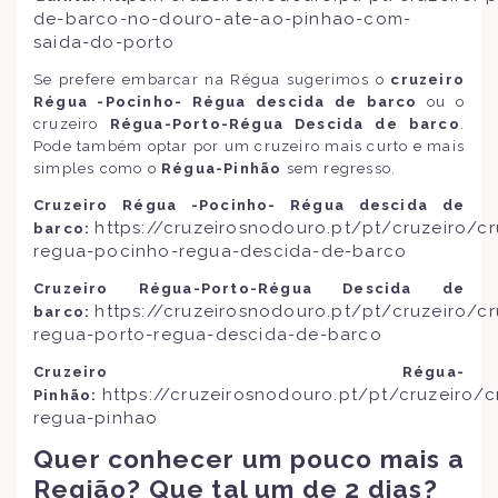
de-barco-no-douro-ate-ao-pinhao-com-
saida-do-porto
Se prefere embarcar na Régua sugerimos o
cruzeiro
Régua -Pocinho- Régua descida de barco
ou o
cruzeiro
Régua-Porto-Régua Descida de barco
.
Pode também optar por um cruzeiro mais curto e mais
simples como o
Régua-Pinhão
sem regresso.
Cruzeiro Régua -Pocinho- Régua descida de
https://cruzeirosnodouro.pt/pt/cruzeiro/cr
barco:
regua-pocinho-regua-descida-de-barco
Cruzeiro Régua-Porto-Régua Descida de
https://cruzeirosnodouro.pt/pt/cruzeiro/cr
barco:
regua-porto-regua-descida-de-barco
Cruzeiro Régua-
https://cruzeirosnodouro.pt/pt/cruzeiro/c
Pinhão:
regua-pinhao
Quer conhecer um pouco mais a
Região? Que tal um de 2 dias?