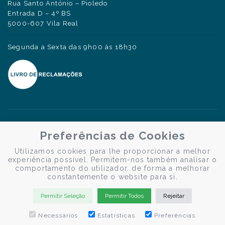
Rua Santo António – Pioledo
Entrada D – 4º BS
5000-607 Vila Real
Segunda a Sexta das 9h00 às 18h30
Preferências de Cookies
Utilizamos cookies para lhe proporcionar a melhor
experiência possível. Permitem-nos também analisar o
comportamento do utilizador, de forma a melhorar
constantemente o website para si.
Permitir Seleção
Permitir Todos
Rejeitar
Necessários
Estatísticas
Preferências