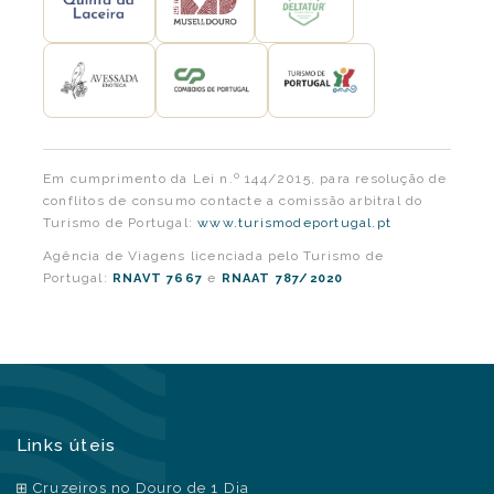
Em cumprimento da Lei n.º 144/2015, para resolução de
conflitos de consumo contacte a comissão arbitral do
Turismo de Portugal:
www.turismodeportugal.pt
Agência de Viagens licenciada pelo Turismo de
Portugal:
e
RNAVT 7667
RNAAT 787/2020
Links úteis
Cruzeiros no Douro de 1 Dia