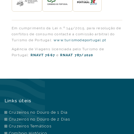
Em cumprimento da Lei n.º 144/2015, para resolução de
conflitos de consumo contacte a comissão arbitral do
Turismo de Portugal:
www.turismodeportugal.pt
Agência de Viagens licenciada pelo Turismo de
Portugal:
e
RNAVT 7667
RNAAT 787/2020
Links úteis
Cruzeiros no Douro de 1 Dia
Cruzeiros no Douro de 2 Dias
Cruzeiros Temáticos
Comboio Histórico