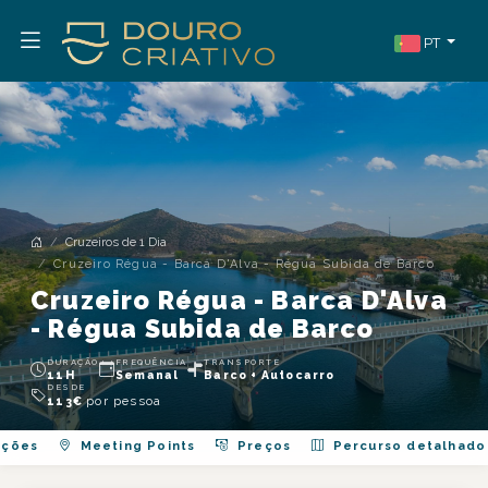
PT
Cruzeiros de 1 Dia
Cruzeiro Régua - Barca D'Alva - Régua Subida de Barco
Cruzeiro Régua - Barca D'Alva
- Régua Subida de Barco
DURAÇÃO
FREQUÊNCIA
TRANSPORTE
11H
Semanal
Barco + Autocarro
DESDE
por pessoa
113
€
ações
Meeting Points
Preços
Percurso detalhado