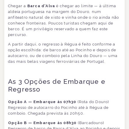
Chegar a
Barca d'Alva
é chegar ao limite — à última
aldeia portuguesa na margem do Douro, num
anfiteatro natural de xisto e vinha onde o rio ainda não
conhece fronteiras. Poucos turistas chegam aqui de
barco. É um privilégio reservado a quem faz este
percurso.
A partir daqui, o regresso à Régua é feito conforme a
opção escolhida: de barco até ao Pocinho e depois de
autocarro, ou de comboio pela Linha do Douro — uma
das mais belas viagens ferroviárias de Portugal.
As 3 Opções de Embarque e
Regresso
Opção A — Embarque às 07h30
(Rota do Douro)
Regresso de autocarro do Pocinho até à Régua de
comboio. Chegada prevista às 20h50.
Opção B — Embarque às 08h30
(Barcadouro)
Regresso de barco de Barca d'Alva ao Pocinho e depois