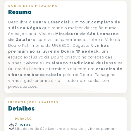
SOBRE ESTE PROGRAMA
Resumo
Descubra o
Douro Essencial:
um
tour completo de
1 dia na Régua
que reúne o melhor da região numa
única jornada. Visite o
Miradouro de São Leonardo
de Galafura
, com vistas panorâmicas sobre o Vale do
Douro Património da UNESCO. Deguste
5 vinhos
premium ao ar livre no Douro Winedeck
, um
espaço exclusivo da Douro Criativo no coração das
vinhas. Saboreie um
almoço tradicional duriense
na
Quinta da Laceira e termine o dia com um
cruzeiro de
1 hora em barco rabelo
pelo rio Douro. Paisagens,
vinhos, gastronomia e rio — tudo num só dia, sem
preocupações.
INFORMAÇÕES PRÁTICAS
Detalhes
DURAÇÃO
7 horas
⏱
Miradouro de São Leonardo, prova de 5 vinhos premium