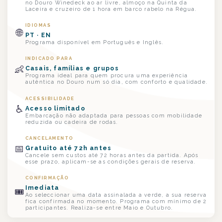
no Douro Winedeck ao ar livre, almoço na Quinta da
Laceira e cruzeiro de 1 hora em barco rabelo na Régua.
IDIOMAS
🌐
PT · EN
Programa disponível em Português e Inglês.
INDICADO PARA
👶
Casais, famílias e grupos
Programa ideal para quem procura uma experiência
autêntica no Douro num só dia, com conforto e qualidade.
ACESSIBILIDADE
♿
Acesso limitado
Embarcação não adaptada para pessoas com mobilidade
reduzida ou cadeira de rodas.
CANCELAMENTO
📅
Gratuito até 72h antes
Cancele sem custos até 72 horas antes da partida. Após
esse prazo, aplicam-se as condições gerais de reserva.
CONFIRMAÇÃO
Imediata
🎟
Ao seleccionar uma data assinalada a verde, a sua reserva
fica confirmada no momento. Programa com mínimo de 2
participantes. Realiza-se entre Maio e Outubro.