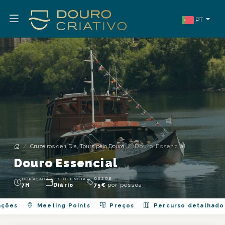
PT
Cruzeiros de 1 Dia, Tours pelo Douro
Douro Essencial
Douro Essencial
DESDE
DURAÇÃO
FREQUÊNCIA
por pessoa
7H
Diário
75
€
ações
Meeting Points
Preços
Percurso detalhado