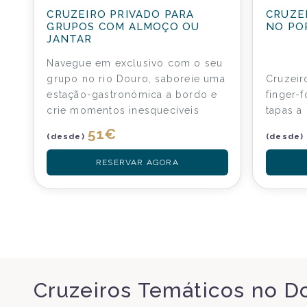
CRUZEIRO PRIVADO PARA
CRUZE
GRUPOS COM ALMOÇO OU
NO PO
JANTAR
Navegue em exclusivo com o seu
grupo no rio Douro, saboreie uma
Cruzei
estação-gastronómica a bordo e
finger-
crie momentos inesquecíveis
tapas a
51
€
(desde)
(desde)
RESERVAR AGORA
Cruzeiros Temáticos no D