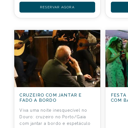
RESERVAR AGORA
CRUZEIRO COM JANTAR E
FESTA
FADO A BORDO
COM B
Viva uma noite inesquecível no
Douro: cruzeiro no Porto/Gaia
com jantar a bordo e espetáculo