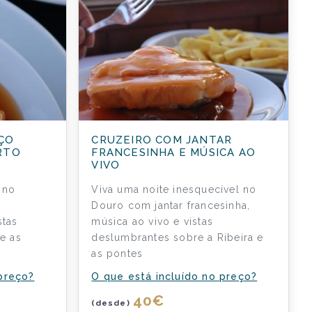
ÇO
CRUZEIRO COM JANTAR
RTO
FRANCESINHA E MÚSICA AO
VIVO
 no
Viva uma noite inesquecível no
Douro com jantar francesinha,
stas
música ao vivo e vistas
 e as
deslumbrantes sobre a Ribeira e
as pontes
 preço?
O que está incluído no preço?
40
€
(desde)