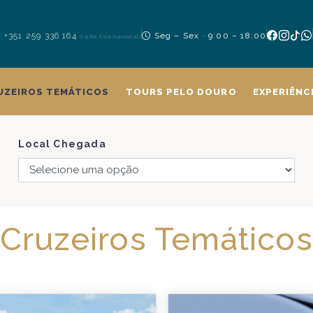
+351 259 336 164
Seg – Sex · 9:00 – 18:00
(rede fixa nacional)
UZEIROS TEMÁTICOS
TOURS PELO DOURO
EXPERIÊNC
Local Chegada
Cruzeiros Temáticos