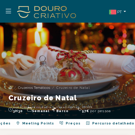
PT
Cruzeiros Temáticos
Cruzeiro de Natal
Cruzeiro de Natal
DESDE
DURAÇÃO
FREQUÊNCIA
TRANSPORTE
por pessoa
3H30
Semanal
Barco
57
€
ações
Meeting Points
Preços
Percurso detalhado