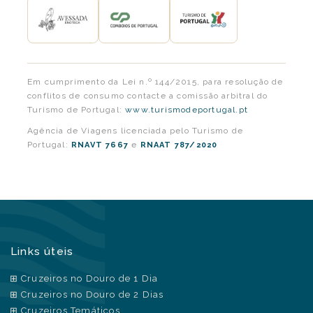
Em cumprimento da Lei n.º 144/2015, para resolução de
conflitos de consumo contacte a comissão arbitral do
Turismo de Portugal:
www.turismodeportugal.pt
Agência de Viagens licenciada pelo Turismo de
Portugal:
e
RNAVT 7667
RNAAT 787/2020
Links úteis
Cruzeiros no Douro de 1 Dia
Cruzeiros no Douro de 2 Dias
Cruzeiros Temáticos