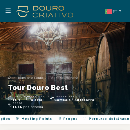
PT
Tours pelo Douro
Tour Douro Best
Tour Douro Best
DURAÇÃO
FREQUÊNCIA
TRANSPORTE
11H
Diário
Comboio + Autocarro
DESDE
por pessoa
116
€
ações
Meeting Points
Preços
Percurso detalhado