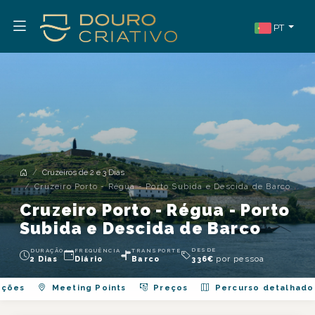
PT
Cruzeiros de 2 e 3 Dias
Cruzeiro Porto - Régua - Porto Subida e Descida de Barco
Cruzeiro Porto - Régua - Porto
Subida e Descida de Barco
DESDE
DURAÇÃO
FREQUÊNCIA
TRANSPORTE
por pessoa
2 Dias
Diário
Barco
336
€
ações
Meeting Points
Preços
Percurso detalhado