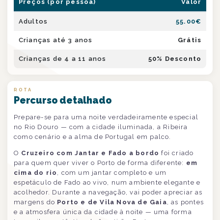
Preços (por pessoa)
Valor
Adultos
55.00
€
Crianças até 3 anos
Grátis
Crianças de 4 a 11 anos
50
% Desconto
ROTA
Percurso detalhado
Prepare-se para uma noite verdadeiramente especial
no Rio Douro — com a cidade iluminada, a Ribeira
como cenário e a alma de Portugal em palco.
O
Cruzeiro com Jantar e Fado a bordo
foi criado
para quem quer viver o Porto de forma diferente:
em
cima do rio
, com um jantar completo e um
espetáculo de Fado ao vivo, num ambiente elegante e
acolhedor. Durante a navegação, vai poder apreciar as
margens do
Porto e de Vila Nova de Gaia
, as pontes
e a atmosfera única da cidade à noite — uma forma