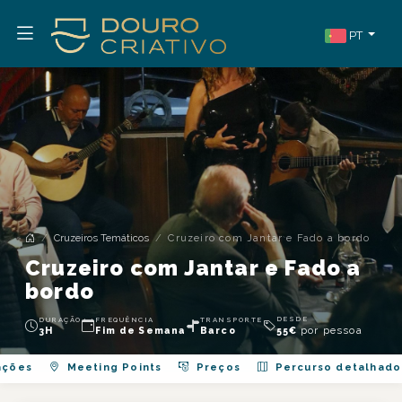
PT
Cruzeiros Temáticos
Cruzeiro com Jantar e Fado a bordo
Cruzeiro com Jantar e Fado a
bordo
DESDE
DURAÇÃO
FREQUÊNCIA
TRANSPORTE
por pessoa
3H
Fim de Semana
Barco
55
€
ações
Meeting Points
Preços
Percurso detalhado