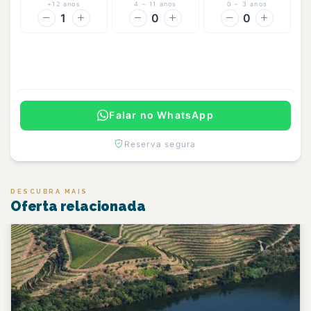
+12 anos
4 – 11 anos
0 – 3 anos
1
0
0
Continuar
Falar no WhatsApp
Reserva segura
DESCUBRA MAIS
Oferta relacionada