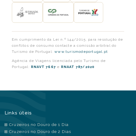
Em cumprimento da Lei n.º 144/2015, para resolução de
conflitos de consumo contacte a comissão arbitral do
Turismo de Portugal:
www.turismodeportugal.pt
Agência de Viagens licenciada pelo Turismo de
Portugal:
e
RNAVT 7667
RNAAT 787/2020
Links úteis
Cruzeiros no Douro de 1 Dia
Cruzeiros no Douro de 2 Dias